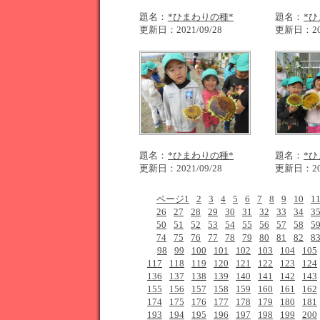
題名：
*ひまわりの種*
題名：
*ひ
更新日：
2021/09/28
更新日：
2
題名：
*ひまわりの種*
題名：
*ひ
更新日：
2021/09/28
更新日：
2
ページ1
2
3
4
5
6
7
8
9
10
1
26
27
28
29
30
31
32
33
34
3
50
51
52
53
54
55
56
57
58
5
74
75
76
77
78
79
80
81
82
8
98
99
100
101
102
103
104
105
117
118
119
120
121
122
123
124
136
137
138
139
140
141
142
143
155
156
157
158
159
160
161
162
174
175
176
177
178
179
180
181
193
194
195
196
197
198
199
200