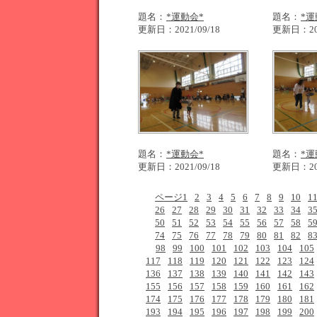
題名：
*運動会*
題名：
*運
更新日：
2021/09/18
更新日：
2
題名：
*運動会*
題名：
*運
更新日：
2021/09/18
更新日：
2
ページ1
2
3
4
5
6
7
8
9
10
1
26
27
28
29
30
31
32
33
34
3
50
51
52
53
54
55
56
57
58
5
74
75
76
77
78
79
80
81
82
8
98
99
100
101
102
103
104
105
117
118
119
120
121
122
123
124
136
137
138
139
140
141
142
143
155
156
157
158
159
160
161
162
174
175
176
177
178
179
180
181
193
194
195
196
197
198
199
200