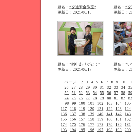
題名：
*交通安全教室*
題名：
*交
更新日：
2021/06/18
更新日：
2
題名：
*雑巾ありがとう*
題名：
*い
更新日：
2021/06/17
更新日：
2
ページ1
2
3
4
5
6
7
8
9
10
1
26
27
28
29
30
31
32
33
34
3
50
51
52
53
54
55
56
57
58
5
74
75
76
77
78
79
80
81
82
8
98
99
100
101
102
103
104
105
117
118
119
120
121
122
123
124
136
137
138
139
140
141
142
143
155
156
157
158
159
160
161
162
174
175
176
177
178
179
180
181
193
194
195
196
197
198
199
200