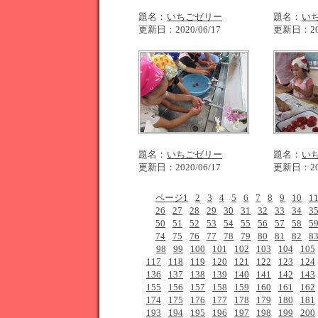
題名：
いちごゼリー
題名：
い
更新日：
2020/06/17
更新日：
2
題名：
いちごゼリー
題名：
い
更新日：
2020/06/17
更新日：
2
ページ1
2
3
4
5
6
7
8
9
10
1
26
27
28
29
30
31
32
33
34
3
50
51
52
53
54
55
56
57
58
5
74
75
76
77
78
79
80
81
82
8
98
99
100
101
102
103
104
105
117
118
119
120
121
122
123
124
136
137
138
139
140
141
142
143
155
156
157
158
159
160
161
162
174
175
176
177
178
179
180
181
193
194
195
196
197
198
199
200