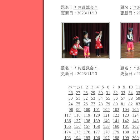
題名：
＊お遊戯会＊
題名：
＊
更新日：
2023/11/13
更新日：
2
題名：
＊お遊戯会＊
題名：
＊
更新日：
2023/11/13
更新日：
2
ページ1
2
3
4
5
6
7
8
9
10
1
26
27
28
29
30
31
32
33
34
3
50
51
52
53
54
55
56
57
58
5
74
75
76
77
78
79
80
81
82
8
98
99
100
101
102
103
104
105
117
118
119
120
121
122
123
124
136
137
138
139
140
141
142
143
155
156
157
158
159
160
161
162
174
175
176
177
178
179
180
181
193
194
195
196
197
198
199
200