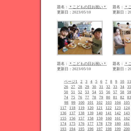
題名：
＊こどもの日お祝い＊
題名：
＊
更新日：
2023/05/10
更新日：
2
題名：
＊こどもの日お祝い＊
題名：
＊
更新日：
2023/05/10
更新日：
2
ページ1
2
3
4
5
6
7
8
9
10
1
26
27
28
29
30
31
32
33
34
3
50
51
52
53
54
55
56
57
58
5
74
75
76
77
78
79
80
81
82
8
98
99
100
101
102
103
104
105
117
118
119
120
121
122
123
124
136
137
138
139
140
141
142
143
155
156
157
158
159
160
161
162
174
175
176
177
178
179
180
181
193
194
195
196
197
198
199
200