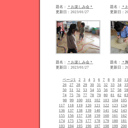
題名：
＊お楽しみ会＊
題名：
＊
更新日：
2023/01/27
更新日：
2
題名：
＊お楽しみ会＊
題名：
＊
更新日：
2023/01/27
更新日：
2
ページ1
2
3
4
5
6
7
8
9
10
1
26
27
28
29
30
31
32
33
34
3
50
51
52
53
54
55
56
57
58
5
74
75
76
77
78
79
80
81
82
8
98
99
100
101
102
103
104
105
117
118
119
120
121
122
123
124
136
137
138
139
140
141
142
143
155
156
157
158
159
160
161
162
174
175
176
177
178
179
180
181
193
194
195
196
197
198
199
200