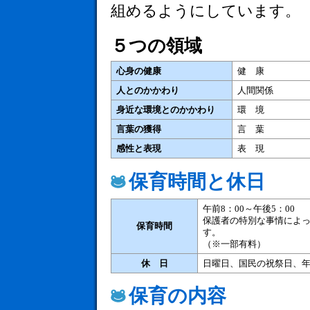
組めるようにしています。
５つの領域
心身の健康
健 康
人とのかかわり
人間関係
身近な環境とのかかわり
環 境
言葉の獲得
言 葉
感性と表現
表 現
保育時間と休日
午前8：00～午後5：00
保護者の特別な事情によっ
保育時間
す。
（※一部有料）
休 日
日曜日、国民の祝祭日、年末
保育の内容