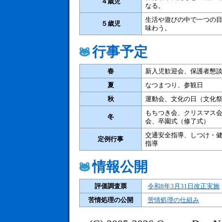
４歳児
なる。
生活や遊びの中で一つの
５歳児
味わう。
行事予定
春
新入児歓迎会、保護者懇
夏
なつまつり、参観日
秋
運動会、
文化の日（文化
もちつき会、クリスマス
冬
会、卒園式（修了式）
交通安全指導、しつけ・
定例行事
指導
情報公開
評価調査票
令和8年3月31日改正実施
苦情処理の公開
苦情処理の仕組み